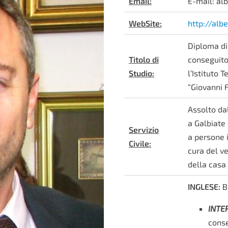
Email:
E-mail: alb
WebSite:
http://albe
Diploma d
Titolo di
conseguito
Studio:
l’Istituto
“Giovanni F
Assolto dal
a Galbiate 
Servizio
a persone 
Civile:
cura del ve
della casa 
INGLESE:
B
INTE
conse