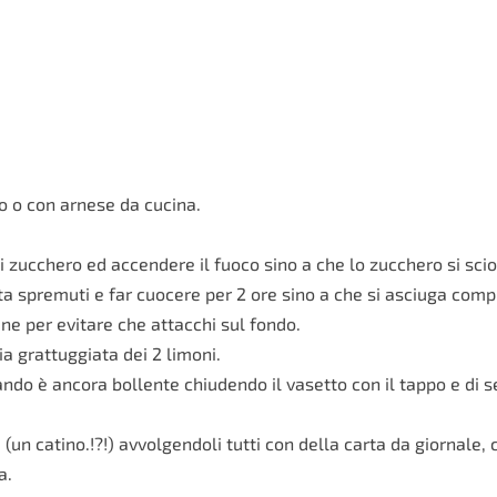
lo o con arnese da cucina.
di zucchero ed accendere il fuoco sino a che lo zucchero si scio
lta spremuti e far cuocere per 2 ore sino a che si asciuga com
ne per evitare che attacchi sul fondo.
a grattuggiata dei 2 limoni.
ndo è ancora bollente chiudendo il vasetto con il tappo e di se
(un catino.!?!) avvolgendoli tutti con della carta da giornale, c
a.