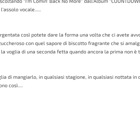
to ascoltando "I'm Comin' Back No More" dall'Album "COUNTDO
l'assolo vocale.....
argentata così potete dare la forma una volta che ci avete avvo
uccheroso con quel sapore di biscotto fragrante che si amal
a voglia di una seconda fetta quando ancora la prima non è t
a di mangiarlo, in qualsiasi stagione, in qualsiasi nottata in 
no così....