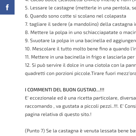
5. Lessare le castagne (metterle in una pentola,
6. Quando sono cotte si scolano nel colapasta
7. tagliare il sedere (a mandolino) della castagna in
8. Mettere la polpa in uno schiacciapatate o macina
9. Svuotare la polpa in una bacinella ed aggiungere
10. Mescolare il tutto molto bene fino a quando l'
11. Mettere in una bacinella in frigo e lasciarla pe
12. Si può servire il dolce in una ciotola con la p
quadretti con porzioni piccole.Tirare fuori mezz'or
I COMMENTI DEL BUON GUSTAIO...!!!
E' eccezionale ed è una ricetta particolare, divers
raccomando , va gustata a piccoli pezzi..!!!. E' 
pagina relativa di questo sito.!
(Punto 7) Se la castagna è venuta lessata bene bast