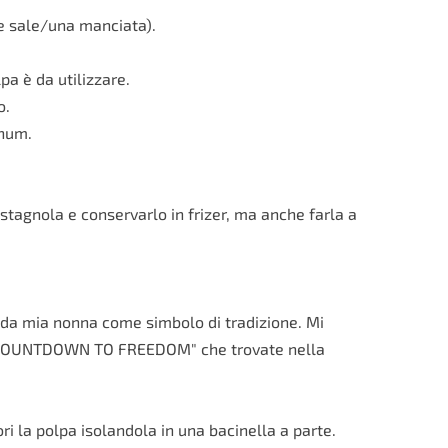
e sale/una manciata).
pa è da utilizzare.
o.
Rhum.
 stagnola e conservarlo in frizer, ma anche farla a
sa da mia nonna come simbolo di tradizione. Mi
bum "COUNTDOWN TO FREEDOM" che trovate nella
ri la polpa isolandola in una bacinella a parte.