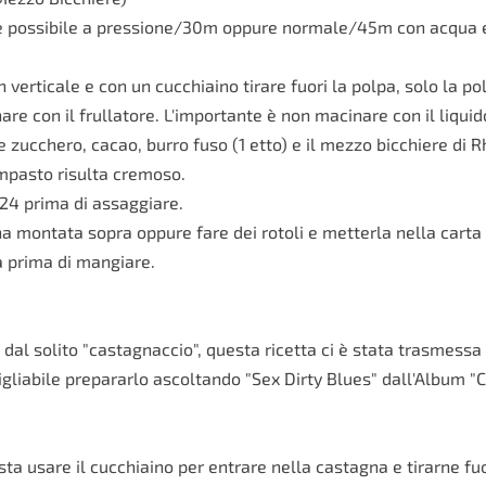
 se possibile a pressione/30m oppure normale/45m con acqua 
 verticale e con un cucchiaino tirare fuori la polpa, solo la pol
re con il frullatore. L'importante è non macinare con il liquid
 zucchero, cacao, burro fuso (1 etto) e il mezzo bicchiere di 
impasto risulta cremoso.
r 24 prima di assaggiare.
anna montata sopra oppure fare dei rotoli e metterla nella carta
a prima di mangiare.
a dal solito "castagnaccio", questa ricetta ci è stata trasmes
Consigliabile prepararlo ascoltando "Sex Dirty Blues" dall'Al
a usare il cucchiaino per entrare nella castagna e tirarne fuo