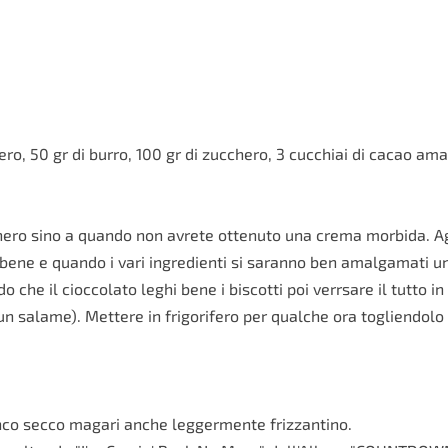
ero, 50 gr di burro, 100 gr di zucchero, 3 cucchiai di cacao ama
chero sino a quando non avrete ottenuto una crema morbida. Ag
ne e quando i vari ingredienti si saranno ben amalgamati unire
 che il cioccolato leghi bene i biscotti poi verrsare il tutto 
 un salame). Mettere in frigorifero per qualche ora togliendol
anco secco magari anche leggermente frizzantino.