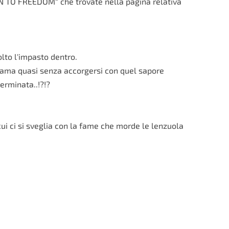
WN TO FREEDOM" che trovate nella pagina relativa
lto l'impasto dentro.
gama quasi senza accorgersi con quel sapore
erminata..!?!?
cui ci si sveglia con la fame che morde le lenzuola